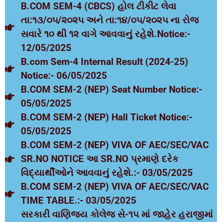
B.COM SEM-4 (CBCS) હોલ ટીકીટ લેવા
તા:૧૩/૦૫/૨૦૨૫ અને તા:૧૪/૦૫/૨૦૨૫ ના રોજ
સવારે ૧૦ થી ૧૨ વાગે આવવાનું રહેશે.Notice:-
12/05/2025
B.com Sem-4 Internal Result (2024-25)
Notice:- 06/05/2025
B.COM SEM-2 (NEP) Seat Number Notice:-
05/05/2025
B.COM SEM-2 (NEP) Hall Ticket Notice:-
05/05/2025
B.COM SEM-2 (NEP) VIVA OF AEC/SEC/VAC
SR.NO NOTICE આ SR.NO પ્રમાણે દરેક
વિદ્યાર્થીઓને આવવાનું રહેશે.:- 03/05/2025
B.COM SEM-2 (NEP) VIVA OF AEC/SEC/VAC
TIME TABLE.:- 03/05/2025
સરકારી વાણિજ્ય કોલેજ સે-૧૫ માં જાહેર હરાજીમાં