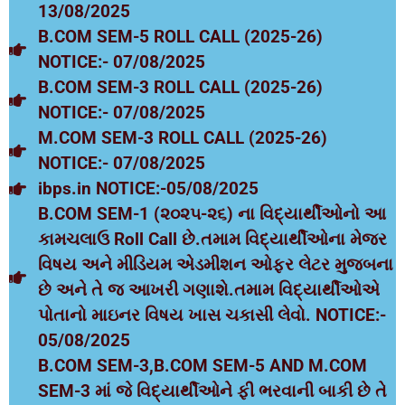
13/08/2025
B.COM SEM-5 ROLL CALL (2025-26)
NOTICE:- 07/08/2025
B.COM SEM-3 ROLL CALL (2025-26)
NOTICE:- 07/08/2025
M.COM SEM-3 ROLL CALL (2025-26)
NOTICE:- 07/08/2025
ibps.in NOTICE:-05/08/2025
B.COM SEM-1 (૨૦૨૫-૨૬) ના વિદ્યાર્થીઓનો આ
કામચલાઉ Roll Call છે.તમામ વિદ્યાર્થીઓના મેજર
વિષય અને મીડિયમ એડમીશન ઓફર લેટર મુજબના
છે અને તે જ આખરી ગણાશે.તમામ વિદ્યાર્થીઓએ
પોતાનો માઇનર વિષય ખાસ ચકાસી લેવો. NOTICE:-
05/08/2025
B.COM SEM-3,B.COM SEM-5 AND M.COM
SEM-3 માં જે વિદ્યાર્થીઓને ફી ભરવાની બાકી છે તે