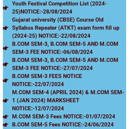
Youth Festival Competition List (2024-
25)NOTICE:-28/08/2024
Gujarat university (CBSE) Course Old
Syllabus Repeater (ATKT) exam form fill up
(2024-25) NOTICE:-22/08/2024
B.COM SEM-3, B.COM SEM-5 AND M.COM
SEM-3 FEE NOTICE:-06/08/2024
B.COM SEM-3, B.COM SEM-5 AND M.COM
SEM-3 FEE NOTICE:-27/07/2024
B.COM SEM-3 FEES NOTICE
NOTICE:-22/07/2024
M.COM SEM-4 (APRIL 2024) & M.COM SEM-
1 (JAN 2024) MARKSHEET
NOTICE:-12/07/2024
M.COM SEM-3 Fees NOTICE:-01/07/2024
B.COM SEM-5 Fees NOTICE:-24/06/2024