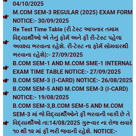
04/10/2025
M.COM SEM-3 REGULAR (2025) EXAM FORM
NOTICE:- 30/09/2025
Re Test Time Table (રી ટેસ્ટ આપનાર તમામ
વિદ્યાર્થીઓ એ તેનું ફોર્મ અને ફી રી-ટેસ્ટ પહેલા
અવશ્ય ભરવાના રહેશે. રી-ટેસ્ટ ના ફોર્મ સોમવારથી
ભરવાના રહેશે):- 27/09/2025
B.COM SEM-1 AND M.COM SME-1 INTERNAL
EXAM TIME TABLE NOTICE:- 27/09/2025
B.COM SEM-3 (I-CARD) NOTICE:- 26/08/2025
B.COM SEM-5 AND M.COM SEM-3 (I-CARD)
NOTICE:- 19/08/2025
B.COM SEM-3,B.COM SEM-5 AND M.COM
SEM-3 માં જે વિદ્યાર્થીઓને ફી ભરવાની બાકી છે તે
વિદ્યાર્થીઓ તા:14/08/2025 ગુરૂવાર ના રોજ સવારે
૧૦ થી ૧૨ માં ફી ભરી જવાની રહેશે. NOTICE:-