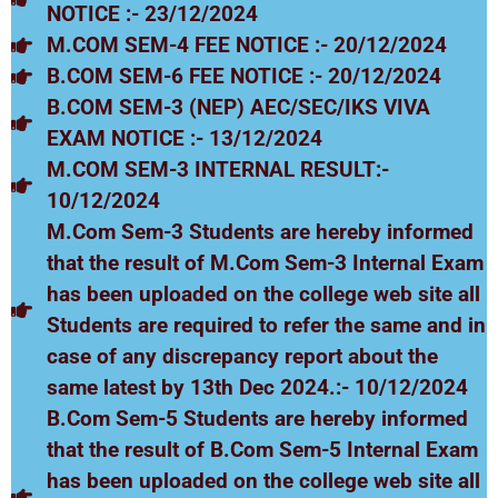
NOTICE :- 23/12/2024
M.COM SEM-4 FEE NOTICE :- 20/12/2024
B.COM SEM-6 FEE NOTICE :- 20/12/2024
B.COM SEM-3 (NEP) AEC/SEC/IKS VIVA
EXAM NOTICE :- 13/12/2024
M.COM SEM-3 INTERNAL RESULT:-
10/12/2024
M.Com Sem-3 Students are hereby informed
that the result of M.Com Sem-3 Internal Exam
has been uploaded on the college web site all
Students are required to refer the same and in
case of any discrepancy report about the
same latest by 13th Dec 2024.:- 10/12/2024
B.Com Sem-5 Students are hereby informed
that the result of B.Com Sem-5 Internal Exam
has been uploaded on the college web site all