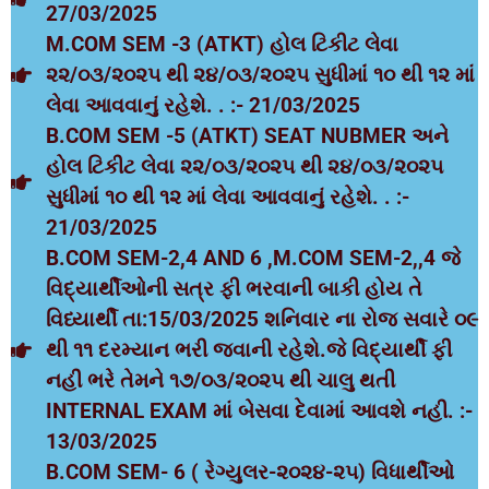
27/03/2025
M.COM SEM -3 (ATKT) હોલ ટિકીટ લેવા
૨૨/૦૩/૨૦૨૫ થી ૨૪/૦૩/૨૦૨૫ સુધીમાંં ૧૦ થી ૧૨ માં
લેવા આવવાનું રહેશે. . :- 21/03/2025
B.COM SEM -5 (ATKT) SEAT NUBMER અને
હોલ ટિકીટ લેવા ૨૨/૦૩/૨૦૨૫ થી ૨૪/૦૩/૨૦૨૫
સુધીમાંં ૧૦ થી ૧૨ માં લેવા આવવાનું રહેશે. . :-
21/03/2025
B.COM SEM-2,4 AND 6 ,M.COM SEM-2,,4 જે
વિદ્યાર્થીઓની સત્ર ફી ભરવાની બાકી હોય તે
વિધ્યાર્થી તા:15/03/2025 શનિવાર ના રોજ સવારે ૦૯
થી ૧૧ દરમ્યાન ભરી જવાની રહેશે.જે વિદ્યાર્થી ફી
નહી ભરે તેમને ૧૭/૦૩/૨૦૨૫ થી ચાલુ થતી
INTERNAL EXAM માં બેસવા દેવામાં આવશે નહી. :-
13/03/2025
B.COM SEM- 6 ( રેગ્યુલર-૨૦૨૪-૨૫) વિધાર્થીઓ