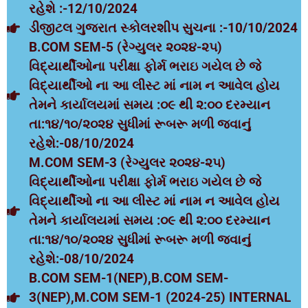
રહેશે :-12/10/2024
ડીજીટલ ગુજરાત સ્કોલરશીપ સુચના :-10/10/2024
B.COM SEM-5 (રેગ્યુલર ૨૦૨૪-૨૫)
વિદ્યાર્થીઓના પરીક્ષા ફોર્મ ભરાઇ ગયેલ છે જે
વિદ્યાર્થીઓ ના આ લીસ્ટ માં નામ ન આવેલ હોય
તેમને કાર્યાલયમાં સમય :૦૯ થી ૨:૦૦ દરમ્યાન
તા:૧૪/૧૦/૨૦૨૪ સુધીમાં રૂબરૂ મળી જવાનું
રહેશે:-08/10/2024
M.COM SEM-3 (રેગ્યુલર ૨૦૨૪-૨૫)
વિદ્યાર્થીઓના પરીક્ષા ફોર્મ ભરાઇ ગયેલ છે જે
વિદ્યાર્થીઓ ના આ લીસ્ટ માં નામ ન આવેલ હોય
તેમને કાર્યાલયમાં સમય :૦૯ થી ૨:૦૦ દરમ્યાન
તા:૧૪/૧૦/૨૦૨૪ સુધીમાં રૂબરૂ મળી જવાનું
રહેશે:-08/10/2024
B.COM SEM-1(NEP),B.COM SEM-
3(NEP),M.COM SEM-1 (2024-25) INTERNAL