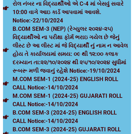
રોલ નંબર ના વિદ્યાર્થીઓ એ C-4 માં બેસવું સવારે
10:00 વાગે આઇ કાર્ડ આપવામાં આવશે.
Notice:-22/10/2024
B.COM SEM-3 (NEP) (રેગ્યુલર ૨૦૨૪-૨૫)
વિદ્યાર્થીઓ ના પરીક્ષા ફોર્મ ભરાઇ ગયેલ છે જેનું
લીસ્ટ છે આ લીસ્ટ માં જે વિદ્યાર્થી નું નામ ન આવેલ
હોય તે કાર્યાલયમાં સમય: ૦૯ થી ૧૨:૦૦ કલાક
દરમ્યાન તા:૨૨/૧૦/૨૦૨૪ થી ૨૫/૧૦/૨૦૨૪ સુધીમાં
રૂબરૂ મળી જવાનું રહેશે Notice:-19/10/2024
M.COM SEM-1 (2024-25) ENGLISH ROLL
CALL Notice:-14/10/2024
M.COM SEM-1 (2024-25) GUJARATI ROLL
CALL Notice:-14/10/2024
B.COM SEM-3 (2024-25) ENGLISH ROLL
CALL Notice:-14/10/2024
B.COM SEM-3 (2024-25) GUJARATI ROLL