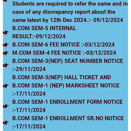
Students are required to refer the same and in
case of any discrepancy report about the
same latest by 12th Dec 2024.:- 09/12/2024
B.COM SEM-5 INTERNAL
RESULT:-09/12/2024
B.COM SEM-6 FEE NOTICE :-03/12/2024
M.COM SEM-4 FEE NOTICE :-03/12/2024
B.COM SEM-3(NEP) SEAT NUMBER NOTICE
:-29/11/2024
B.COM SEM-3(NEP) HALL TICKET AND
B.COM SEM-1 (NEP) MARKSHEET NOTICE
:-17/11/2024
B.COM SEM-1 ENROLLMENT FORM NOTICE
:-17/11/2024
B.COM SEM-1 ENROLLMENT SR.NO NOTICE
:-17/11/2024