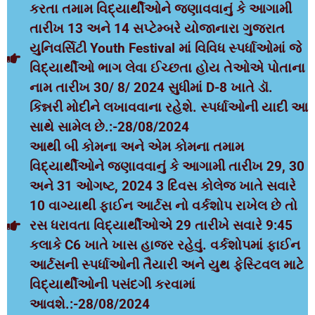
કરતા તમામ વિદ્યાર્થીઓને જણાવવાનું કે આગામી
તારીખ 13 અને 14 સપ્ટેમ્બરે યોજાનારા ગુજરાત
યુનિવર્સિટી Youth Festival માં વિવિધ સ્પર્ધાઓમાં જે
વિદ્યાર્થીઓ ભાગ લેવા ઈચ્છતા હોય તેઓએ પોતાના
નામ તારીખ 30/ 8/ 2024 સુધીમાં D-8 ખાતે ડૉ.
કિન્નરી મોદીને લખાવવાના રહેશે. સ્પર્ધાઓની યાદી આ
સાથે સામેલ છે.:-28/08/2024
આથી બી કોમના અને એમ કોમના તમામ
વિદ્યાર્થીઓને જણાવવાનું કે આગામી તારીખ 29, 30
અને 31 ઓગષ્ટ, 2024 3 દિવસ કોલેજ ખાતે સવારે
10 વાગ્યાથી ફાઈન આર્ટસ નો વર્કશોપ રાખેલ છે તો
રસ ધરાવતા વિદ્યાર્થીઓએ 29 તારીખે સવારે 9:45
કલાકે C6 ખાતે ખાસ હાજર રહેવું. વર્કશોપમાં ફાઈન
આર્ટસની સ્પર્ધાઓની તૈયારી અને યુથ ફેસ્ટિવલ માટે
વિદ્યાર્થીઓની પસંદગી કરવામાં
આવશે.:-28/08/2024