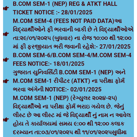
B.COM SEM-1 (NEP) REG & ATKT HALL
TICKET NOTICE :- 28/01/2025
M.COM SEM-4 (FEES NOT PAID DATA)આ
વિદ્યાર્થીઓને ફી ભરવાની બાકી છે તે વિદ્યાર્થીઓએ
તા:૨૯/૦૧/૨૦૨૫ (બુધવાર) ના રોજ ૧૦:૦૦ થી ૧૨:૦૦
માં ફી ફરજીયાત ભરી જવાની રહેશે:- 27/01/2025
B.COM SEM-6/B.COM SEM-4/M.COM SEM-4
FEES NOTICE:- 18/01/2025
ગુજરાત યુનિવર્સિટી B.COM SEM-1 (NEP) અને
M.COM SEM-1 રીપીટર (ATKT) ના પરીક્ષા ફોર્મ
ભરવા અંગેની NOTICE:- 02/01/2025
M.COM SEM-1 (NEP) (રેગ્યુલર ૨૦૨૪-૨૫)
વિદ્યાર્થીઓ ના પરીક્ષા ફોર્મ ભરાઇ ગયેલ છે. જેનું
લીસ્ટ છે આ લીસ્ટ માં જે વિદ્યાર્થી નું નામ ન આવેલ
હોય તે કાર્યાલયમાં સમય ૯:૦૦ થી ૧૨:૦૦ કલાક
દરમ્યાન તા:૦૩/૦૧/૨૦૨૫ થી ૧૧/૦૧/૨૦૨૫સુધીમા