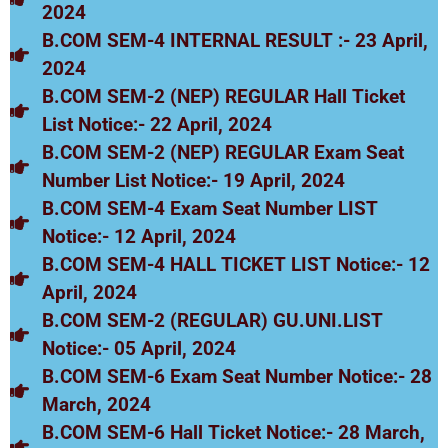
2024
B.COM SEM-4 INTERNAL RESULT :- 23 April,
2024
B.COM SEM-2 (NEP) REGULAR Hall Ticket
List Notice:- 22 April, 2024
B.COM SEM-2 (NEP) REGULAR Exam Seat
Number List Notice:- 19 April, 2024
B.COM SEM-4 Exam Seat Number LIST
Notice:- 12 April, 2024
B.COM SEM-4 HALL TICKET LIST Notice:- 12
April, 2024
B.COM SEM-2 (REGULAR) GU.UNI.LIST
Notice:- 05 April, 2024
B.COM SEM-6 Exam Seat Number Notice:- 28
March, 2024
B.COM SEM-6 Hall Ticket Notice:- 28 March,