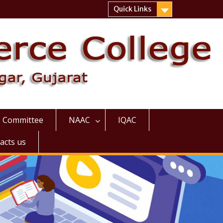
Quick Links
Committee
NAAC
IQAC
acts us