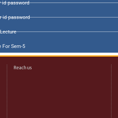
 id password
r id password
 Lecture
le For Sem-5
Reach us