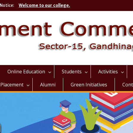
Notice:
Welcome to our college.
Online Education
Students
Activities
Placement
Alumni
Green Initiatives
Cont