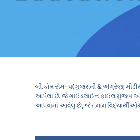
બી.કોમ સેમ-૫(ગુજરાતી
&
અંગ્રેજી મીડ
આપેલા છે. જે ગાઈડલાઈન ફાઈલ મુજબ આ
આપવામાં આવેલું છે
,
જે તમામ વિદ્યાર્થીઓ