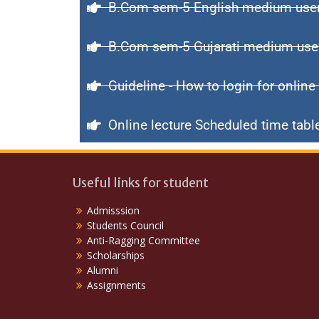
B.Com sem-5 English medium user
B.Com sem-5 Gujarati medium use
Guideline - How to login for online
Online lecture Scheduled time tab
Useful links for student
Admisssion
Students Council
Anti-Ragging Committee
Scholarships
Alumni
Assignments