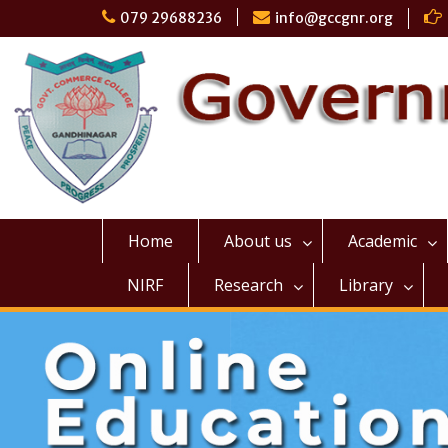
079 29688236
info@gccgnr.org
Home
About us
Academic
NIRF
Research
Library