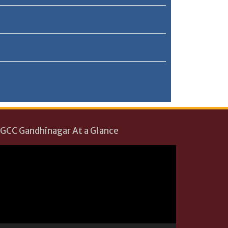
GCC Gandhinagar At a Glance
Video
Player