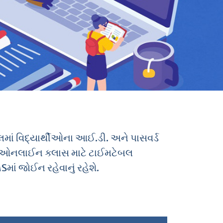
ાં વિદ્યાર્થીઓના આઈ.ડી. અને પાસવર્ડ
 ઓનલાઈન ક્લાસ માટે ટાઈમટેબલ
MS
માં જોઈન રહેવાનું રહેશે.