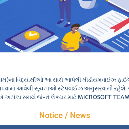
ીયમ)ના વિદ્યાર્થીઓ આ સાથે આપેલી મીડીયમવાઈઝ ફાઈલમ
પવામાં આવેલી સૂચનાઓ સ્ટેપવાઈઝ અનુસરવાની રહેશે.
એ આપેલા સમયે જે-તે લેકચર માટે
MICROSOFT TEA
Notice / News